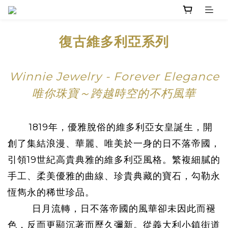
prev
next
復古維多利亞系列
Winnie Jewelry - Forever Elegance
唯你珠寶～跨越時空的不朽風華
1819年，優雅脫俗的維多利亞女皇誕生，開
創了集結浪漫、華麗、唯美於一身的日不落帝國，
引領19世紀高貴典雅的維多利亞風格。繁複細膩的
手工、柔美優雅的曲線、珍貴典藏的寶石，勾勒永
恆雋永的稀世珍品。
日月流轉，日不落帝國的風華卻未因此而褪
色，反而更顯沉著而歷久彌新。從義大利小鎮街道